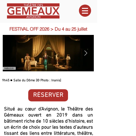
FESTIVAL OFF 2026 > Du 4 au 25 juillet
9h45 ■ Salle du Dôme [© Photo : Inanis]
9h55 ■ Salle des Colonnes [©
RÉSERVER
Situé au cœur d’Avignon, le Théâtre des
Gémeaux ouvert en 2019 dans un
bâtiment riche de 10 siècles d’histoire, est
un écrin de choix pour les textes d’auteurs
tissant des liens entre littérature, théâtre,